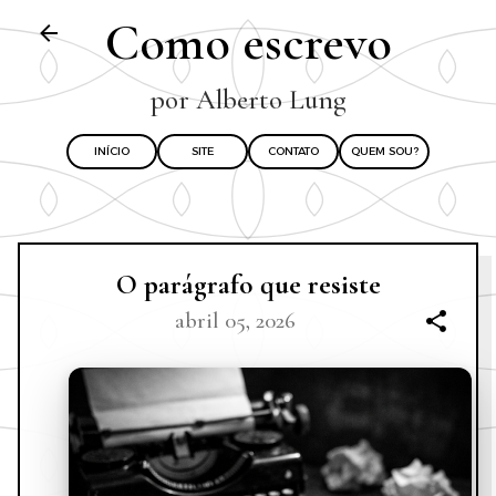
Pular para o conteúdo principal
Como escrevo
por Alberto Lung
INÍCIO
SITE
CONTATO
QUEM SOU?
O parágrafo que resiste
abril 05, 2026