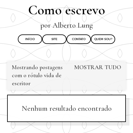
Como escrevo
Pular para o conteúdo principal
por Alberto Lung
INÍCIO
SITE
CONTATO
QUEM SOU?
Mostrando postagens
MOSTRAR TUDO
P
com o rótulo
vida de
escritor
o
s
Nenhum resultado encontrado
t
a