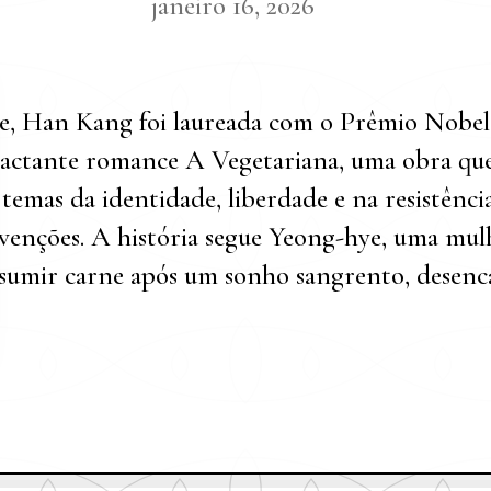
janeiro 16, 2026
e, Han Kang foi laureada com o Prêmio Nobel 
actante romance A Vegetariana, uma obra q
temas da identidade, liberdade e na resistência
venções. A história segue Yeong-hye, uma mul
sumir carne após um sonho sangrento, desenca
litos com sua família e com a sociedade ao seu
vro é narrado por três pessoas diferentes: seu 
hye. Cada perspectiva revela um fragmento da
tenta, de maneira passiva, resistir à pressão soc
tintos, que se tornam cada vez mais radicais. O