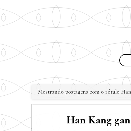
Mostrando postagens com o rótulo
Han
P
o
Han Kang ganh
s