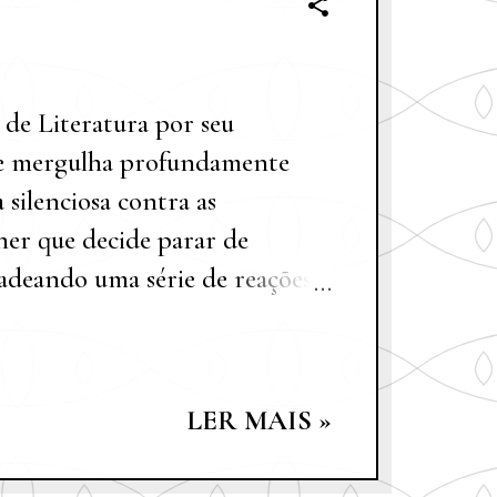
de Literatura por seu
ue mergulha profundamente
 silenciosa contra as
her que decide parar de
deando uma série de reações e
 redor. Dividido em três partes,
marido, seu cunhado e sua irmã,
 vida de Yeong-hye, enquanto
LER MAIS »
ial e seguir seus próprios
 leitor acompanha sua